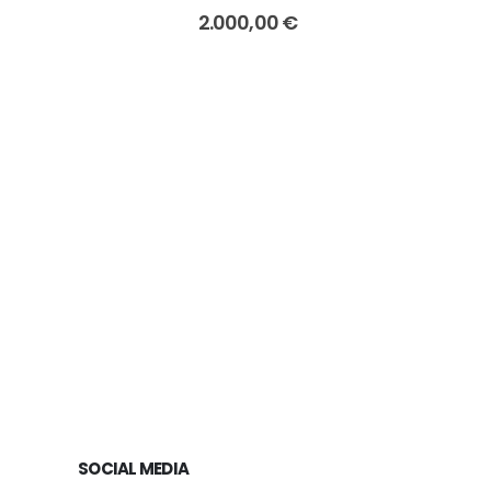
0
out of 5
2.000,00
€
Tenn
SOCIAL MEDIA