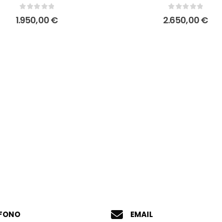
0
out of 5
0
out of 5
1.950,00
€
2.650,00
€
EFONO
EMAIL