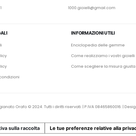
1
1000.gioielli@gmail.com
ALI
INFORMAZIONI UTILI
i
Enciclopedia delle gemme
licy
Come realizziamo i vostri gioielli
licy
Come scegliere la misura giusta
condizioni
tigianato Orafo © 2024. Tutti i diritti riservati. | P.IVA 08465860016. | D
iva sulla raccolta
Le tue preferenze relative alla priva