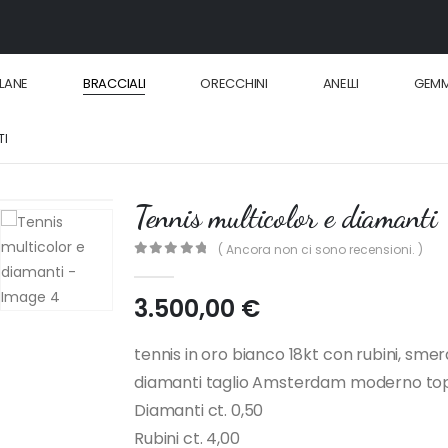
LANE
BRACCIALI
ORECCHINI
ANELLI
GEM
TI
Tennis multicolor e diamanti
( Ancora non ci sono recensioni. )
0
out of 5
3.500,00
€
tennis in oro bianco 18kt con rubini, smeral
diamanti taglio Amsterdam moderno top 
Diamanti ct. 0,50
Rubini ct. 4,00