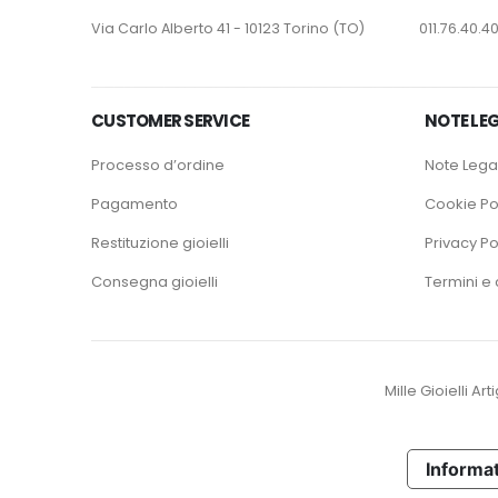
Via Carlo Alberto 41 - 10123 Torino (TO)
011.76.40.40
CUSTOMER SERVICE
NOTE LEG
Processo d’ordine
Note Legal
Pagamento
Cookie Po
Restituzione gioielli
Privacy Po
Consegna gioielli
Termini e 
Mille Gioielli Ar
Informat