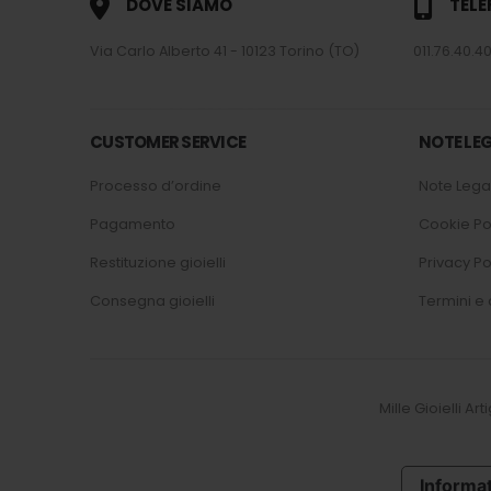
DOVE SIAMO
TEL
Via Carlo Alberto 41 - 10123 Torino (TO)
011.76.40.40
CUSTOMER SERVICE
NOTE LEG
Processo d’ordine
Note Legal
Pagamento
Cookie Po
Restituzione gioielli
Privacy Po
Consegna gioielli
Termini e 
Mille Gioielli Ar
Informat