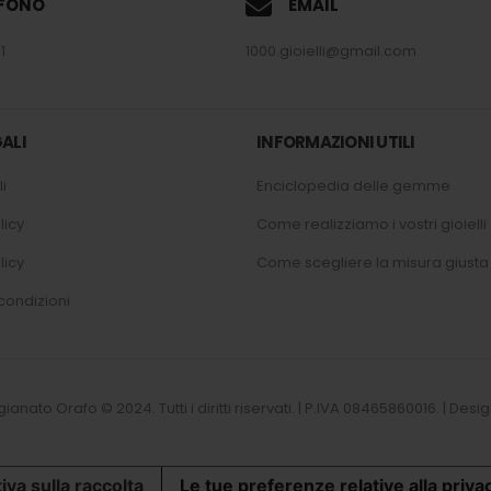
EFONO
EMAIL
1
1000.gioielli@gmail.com
ALI
INFORMAZIONI UTILI
i
Enciclopedia delle gemme
licy
Come realizziamo i vostri gioielli
licy
Come scegliere la misura giusta
condizioni
tigianato Orafo © 2024. Tutti i diritti riservati. | P.IVA 08465860016. | D
iva sulla raccolta
Le tue preferenze relative alla priva