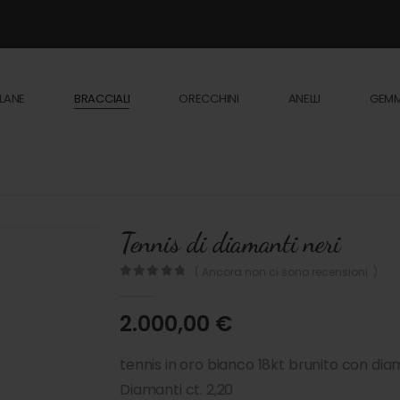
LANE
BRACCIALI
ORECCHINI
ANELLI
GEM
Tennis di diamanti neri
( Ancora non ci sono recensioni. )
0
out of 5
2.000,00
€
tennis in oro bianco 18kt brunito con di
Diamanti ct. 2,20