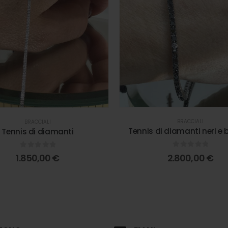
BRACCIALI
BRACCIALI
Tennis di diamanti neri e 
Tennis di diamanti
0
out of 5
0
out of 5
2.800,00
€
1.850,00
€