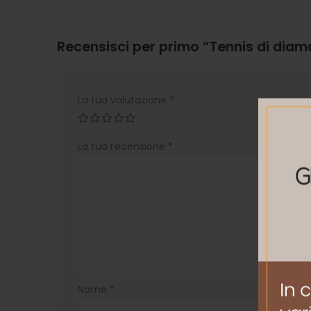
Recensisci per primo “Tennis di diama
La tua valutazione
*
La tua recensione
*
Nome
*