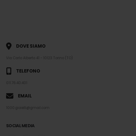
DOVE SIAMO
Via Carlo Alberto 41 - 10123 Torino (TO)
TELEFONO
011.76.40.401
EMAIL
1000.gioielli@gmail.com
SOCIAL MEDIA