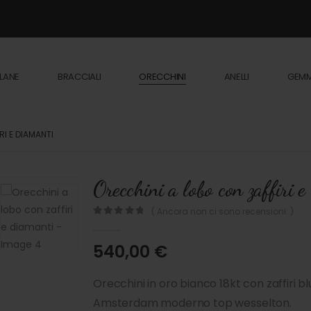
LANE
BRACCIALI
ORECCHINI
ANELLI
GEM
I E DIAMANTI
Orecchini a lobo con zaffiri 
( Ancora non ci sono recensioni. )
0
out of 5
540,00
€
Orecchini in oro bianco 18kt con zaffiri blu
Amsterdam moderno top wesselton.