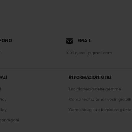
EFONO
EMAIL
1
1000.gioielli@gmail.com
ALI
INFORMAZIONI UTILI
i
Enciclopedia delle gemme
licy
Come realizziamo i vostri gioielli
licy
Come scegliere la misura giusta
condizioni