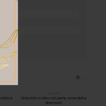
ORECCHINI
rubini e
Orecchini a lobo con perle, smeraldi e
diamanti