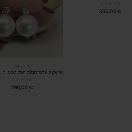
0
out of 5
350,00
€
ORECCHINI
i a lobo con diamanti e perle
0
out of 5
290,00
€