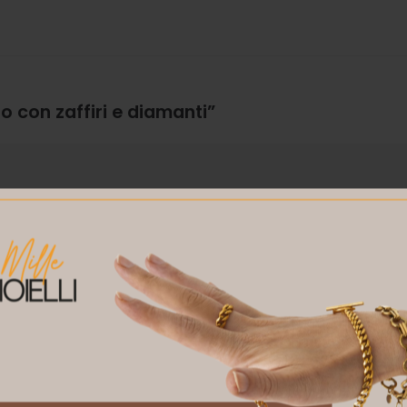
o con zaffiri e diamanti”