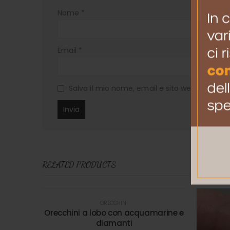
Nome
*
Email
*
Salva il mio nome, email e sito web in ques
RELATED PRODUCTS
ORECCHINI
Orecchini a lobo con acquamarine e
diamanti