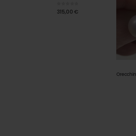
0
out of 5
315,00
€
Orecchin