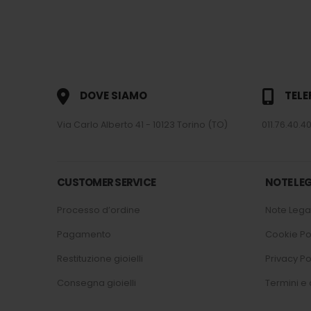
DOVE SIAMO
TEL
Via Carlo Alberto 41 - 10123 Torino (TO)
011.76.40.40
CUSTOMER SERVICE
NOTE LEG
Processo d’ordine
Note Legal
Pagamento
Cookie Po
Restituzione gioielli
Privacy Po
Consegna gioielli
Termini e 