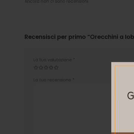
Ancora non ci sono recensioni.
Recensisci per primo “Orecchini a lob
La tua valutazione
*
La tua recensione
*