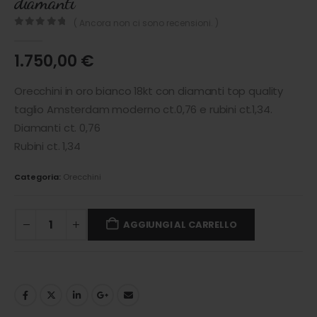
diamanti
( Ancora non ci sono recensioni. )
0
out of 5
1.750,00
€
Orecchini in oro bianco 18kt con diamanti top quality
taglio Amsterdam moderno ct.0,76 e rubini ct.1,34.
Diamanti ct. 0,76
Rubini ct. 1,34
Categoria:
Orecchini
AGGIUNGI AL CARRELLO