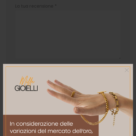
La tua recensione
*
Nome
*
Email
*
Salva il mio nome, email e sito web in questo
browser per la prossima volta che commento.