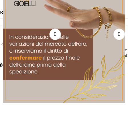
RELATED PRODUCTS
COLLANE
Ciondolo a cono in diamanti bianchi
COLLANE
Ciondolo a margherita con diamante
e neri
fancy e contorno di diamanti bianchi
0
out of 5
864,00
€
0
out of 5
1.850,00
€