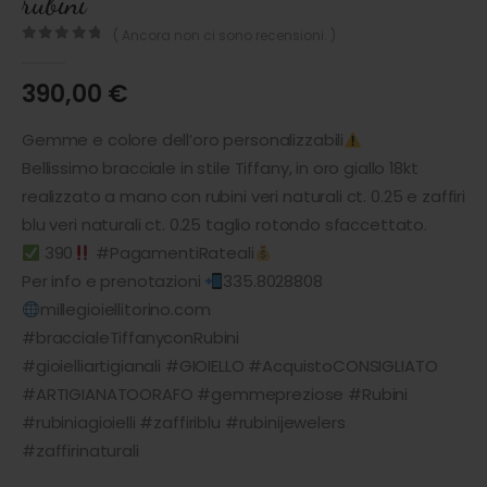
rubini
( Ancora non ci sono recensioni. )
0
out of 5
390,00
€
Gemme e colore dell’oro personalizzabili
Bellissimo bracciale in stile Tiffany, in oro giallo 18kt
realizzato a mano con rubini veri naturali ct. 0.25 e zaffiri
blu veri naturali ct. 0.25 taglio rotondo sfaccettato.
390
#PagamentiRateali
Per info e prenotazioni
335.8028808
millegioiellitorino.com
#braccialeTiffanyconRubini
#gioielliartigianali #GIOIELLO #AcquistoCONSIGLIATO
#ARTIGIANATOORAFO #gemmepreziose #Rubini
#rubiniagioielli #zaffiriblu #rubinijewelers
#zaffirinaturali