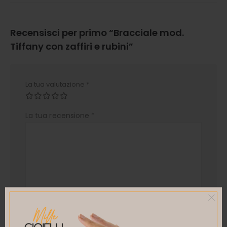
Recensisci per primo “Bracciale mod.
Tiffany con zaffiri e rubini”
La tua valutazione
*
La tua recensione
*
Nome
*