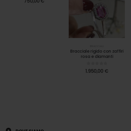
750,00
€
BRACCIALI
Bracciale rigido con zaffiri
rosa e diamanti
0
out of 5
1.950,00
€