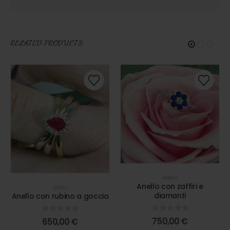
RELATED PRODUCTS
ANELLI
Anello con zaffiri e
ANELLI
diamanti
Anello con rubino a goccia
0
out of 5
0
out of 5
750,00
€
650,00
€