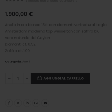
( Ancora non ci sono recensioni. )
0
out of 5
1.900,00
€
Anello in oro bianco 18kt con diamanti veri naturali taglio
Amsterdam moderno top wesselton con zaffiro blu
vero naturale del Ceylon
Diamanti ct. 0.52
Zaffiro ct. 1.00
Categoria:
Anelli
AGGIUNGI AL CARRELLO