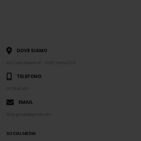
DOVE SIAMO
Via Carlo Alberto 41 - 10123 Torino (TO)
TELEFONO
011.76.40.401
EMAIL
1000.gioielli@gmail.com
SOCIAL MEDIA