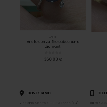
ANELLI
Anello con zaffiro cabochon e
diamanti
0
out of 5
360,00
€
DOVE SIAMO
TEL
Via Carlo Alberto 41 - 10123 Torino (TO)
011.76.40.40