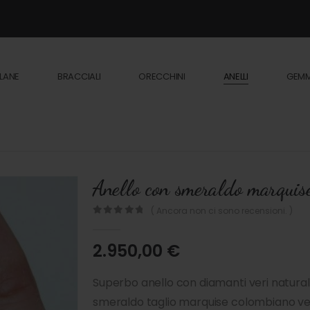
LANE
BRACCIALI
ORECCHINI
ANELLI
GEM
Anello con smeraldo marquis
( Ancora non ci sono recensioni. )
0
out of 5
2.950,00
€
Superbo anello con diamanti veri naturali
smeraldo taglio marquise colombiano ve