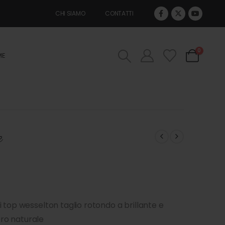
CHI SIAMO
CONTATTI
0
ME
e
 top wesselton taglio rotondo a brillante e
ro naturale