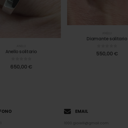
ANELLI
Diamante solitario
ANELLI
Anello solitario
0
out of 5
550,00
€
0
out of 5
650,00
€
EFONO
EMAIL
1
1000.gioielli@gmail.com