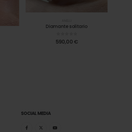
ANELLI
Diamante solitario
Fermane
0
out of 5
590,00
€
SOCIAL MEDIA