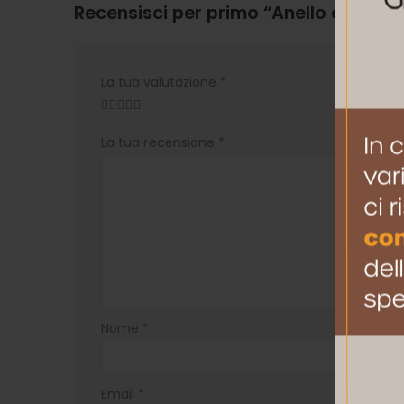
Recensisci per primo “Anello con sm
La tua valutazione
*
La tua recensione
*
Nome
*
Email
*