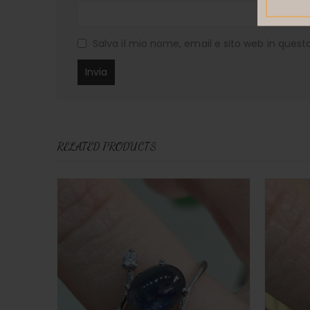
Salva il mio nome, email e sito web in ques
RELATED PRODUCTS