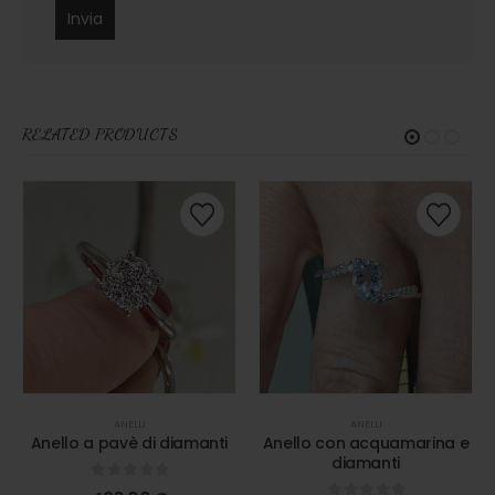
RELATED PRODUCTS
ANELLI
ANELLI
Anello a pavè di diamanti
Anello con acquamarina e
diamanti
0
out of 5