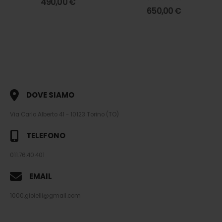
490,00
€
0
out of 5
650,00
€
DOVE SIAMO
Via Carlo Alberto 41 - 10123 Torino (TO)
TELEFONO
011.76.40.401
EMAIL
1000.gioielli@gmail.com