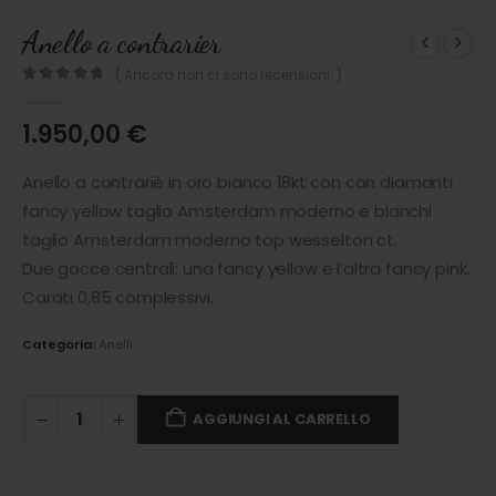
Anello a contrarier
( Ancora non ci sono recensioni. )
0
out of 5
1.950,00
€
Anello a contrariè in oro bianco 18kt con con diamanti
fancy yellow taglio Amsterdam moderno e bianchi
taglio Amsterdam moderno top wesselton ct.
Due gocce centrali: una fancy yellow e l’altra fancy pink.
Carati 0,85 complessivi.
Categoria:
Anelli
AGGIUNGI AL CARRELLO