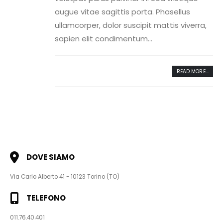
augue vitae sagittis porta. Phasellus
ullamcorper, dolor suscipit mattis viverra,
sapien elit condimentum...
READ MORE...
DOVE SIAMO
Via Carlo Alberto 41 - 10123 Torino (TO)
TELEFONO
011.76.40.401