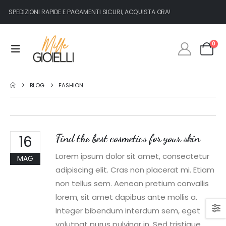
SPEDIZIONI RAPIDE E PAGAMENTI SICURI, ACQUISTA ORA!
0
BLOG
FASHION
Find the best cosmetics for your skin
16
Lorem ipsum dolor sit amet, consectetur
MAG
adipiscing elit. Cras non placerat mi. Etiam
non tellus sem. Aenean pretium convallis
lorem, sit amet dapibus ante mollis a.
Integer bibendum interdum sem, eget
volutpat purus pulvinar in. Sed tristique